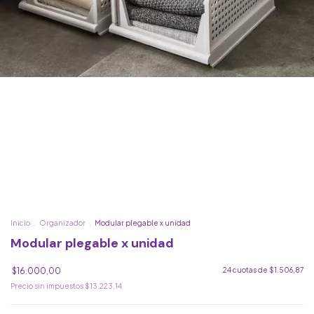
Inicio
.
Organizador
.
Modular plegable x unidad
Modular plegable x unidad
$16.000,00
24
cuotas de
$1.506,87
Precio sin impuestos
$13.223,14