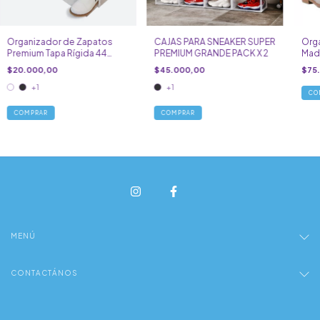
Organizador de Zapatos
CAJAS PARA SNEAKER SUPER
Org
Premium Tapa Rígida 44
PREMIUM GRANDE PACK X 2
Made
Pack x 6
$20.000,00
$45.000,00
$75
+1
+1
COMPRAR
COMPRAR
MENÚ
CONTACTÁNOS