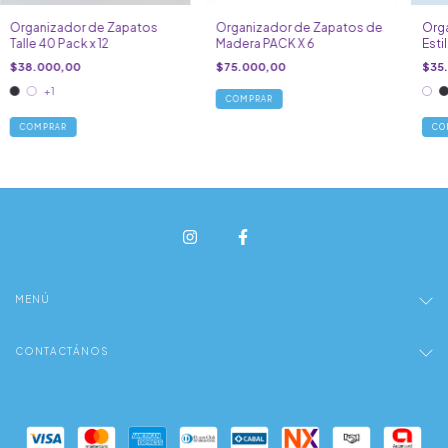
Organizador de Zapatos
Organizador de Zapatos de
Org
Talle 40 Pack x 12
Madera PACK X 6
Esti
$38.000,00
$75.000,00
$35
+1
COMPRAR
CO
MENÚ
CONTACTÁNOS