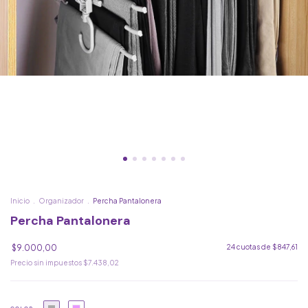
Inicio
.
Organizador
.
Percha Pantalonera
Percha Pantalonera
$9.000,00
24
cuotas de
$847,61
Precio sin impuestos
$7.438,02