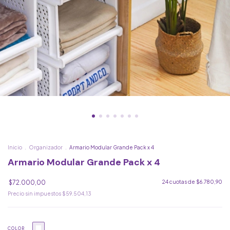
Inicio
.
Organizador
.
Armario Modular Grande Pack x 4
Armario Modular Grande Pack x 4
$72.000,00
24
cuotas de
$6.780,90
Precio sin impuestos
$59.504,13
COLOR