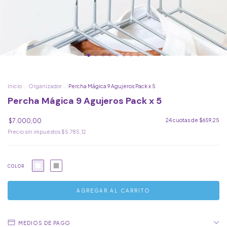
Inicio
.
Organizador
.
Percha Mágica 9 Agujeros Pack x 5
Percha Mágica 9 Agujeros Pack x 5
$7.000,00
24
cuotas de
$659,25
Precio sin impuestos
$5.785,12
COLOR
MEDIOS DE PAGO