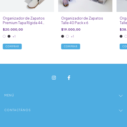
Organizador de Zapatos
Organizador de Zapatos
Org
Premium Tapa Rígida 44
Talle 40 Pack x 6
Tall
Pack x 6
$20.000,00
$19.000,00
$38
+1
+1
COMPRAR
COMPRAR
CO
MENÚ
CONTACTÁNOS