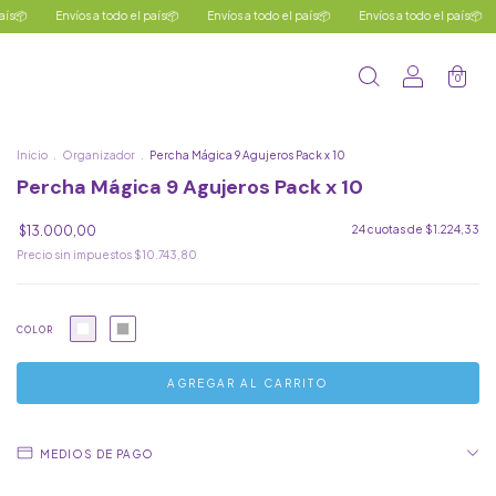
Envíos a todo el país📦
Envíos a todo el país📦
Envíos a todo el país📦
Envíos 
0
Inicio
.
Organizador
.
Percha Mágica 9 Agujeros Pack x 10
Percha Mágica 9 Agujeros Pack x 10
$13.000,00
24
cuotas de
$1.224,33
Precio sin impuestos
$10.743,80
COLOR
MEDIOS DE PAGO