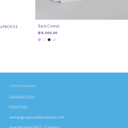
Rack Común
a PACK X 6
$15.000,00
+1
CONTACTÁNOS
5491136675110
1136675110
ventas@cajasordenadoras.com
Juan de Garay 5437 - Caseros