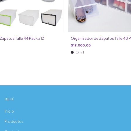
apatos Talle 44 Pack x 12
Organizador de Zapatos Talle 40 P
$19.000,00
+1
MENÚ
Inicio
Productos