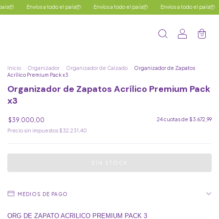
nvíos a todo el país📦
Envíos a todo el país📦
Envíos a todo el país📦
Envíos a
0
Inicio
.
Organizador
.
Organizador de Calzado
.
Organizador de Zapatos
Acrílico Premium Pack x3
Organizador de Zapatos Acrílico Premium Pack
x3
$39.000,00
24
cuotas de
$3.672,99
Precio sin impuestos
$32.231,40
MEDIOS DE PAGO
ORG DE ZAPATO ACRILICO PREMIUM PACK 3